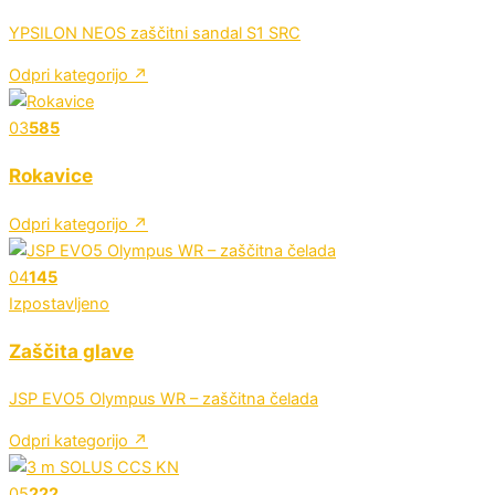
YPSILON NEOS zaščitni sandal S1 SRC
Odpri kategorijo ↗
03
585
Rokavice
Odpri kategorijo ↗
04
145
Izpostavljeno
Zaščita glave
JSP EVO5 Olympus WR – zaščitna čelada
Odpri kategorijo ↗
05
222