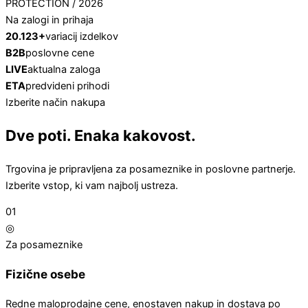
PROTECTION / 2026
Na zalogi in prihaja
20.123+
variacij izdelkov
B2B
poslovne cene
LIVE
aktualna zaloga
ETA
predvideni prihodi
Izberite način nakupa
Dve poti. Enaka kakovost.
Trgovina je pripravljena za posameznike in poslovne partnerje.
Izberite vstop, ki vam najbolj ustreza.
01
◎
Za posameznike
Fizične osebe
Redne maloprodajne cene, enostaven nakup in dostava po