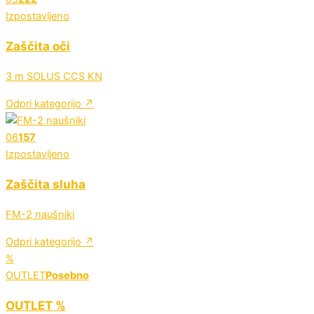
Izpostavljeno
Zaščita oči
3 m SOLUS CCS KN
Odpri kategorijo ↗
06
157
Izpostavljeno
Zaščita sluha
FM-2 naušniki
Odpri kategorijo ↗
%
OUTLET
Posebno
OUTLET %