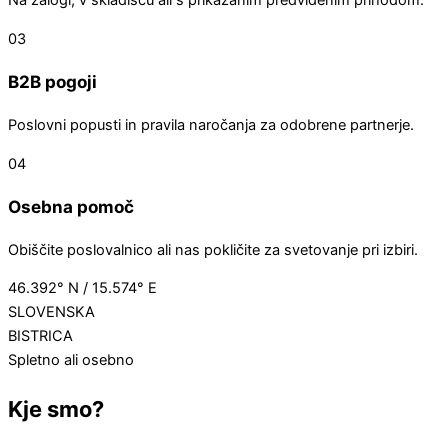
Na zalogi, v skladišču ali s prikazanim predvidenim prihodom.
03
B2B pogoji
Poslovni popusti in pravila naročanja za odobrene partnerje.
04
Osebna pomoč
Obiščite poslovalnico ali nas pokličite za svetovanje pri izbiri.
46.392° N / 15.574° E
SLOVENSKA
BISTRICA
Spletno ali osebno
Kje smo?