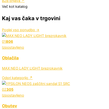
B2B prijava
↗
Več kot katalog
Kaj vas čaka v trgovini
Poglej vso ponudbo
→
01
806
Izpostavljeno
Oblačila
MAX NEO LADY LIGHT brezrokavnik
Odpri kategorijo ↗
02
305
Izpostavljeno
Obutev