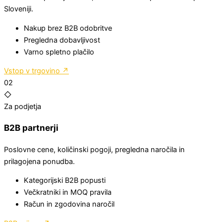
Sloveniji.
Nakup brez B2B odobritve
Pregledna dobavljivost
Varno spletno plačilo
Vstop v trgovino
↗
02
◇
Za podjetja
B2B partnerji
Poslovne cene, količinski pogoji, pregledna naročila in
prilagojena ponudba.
Kategorijski B2B popusti
Večkratniki in MOQ pravila
Račun in zgodovina naročil