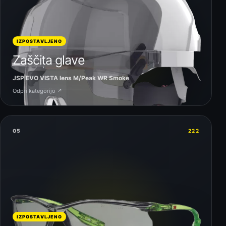
IZPOSTAVLJENO
Zaščita glave
JSP EVO VISTA lens M/Peak WR Smoke
Odpri kategorijo ↗
05
222
IZPOSTAVLJENO