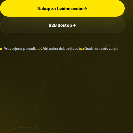
Nakup za fizične osebe
→
B2B dostop
→
Na
zalogi
in
Preverjena ponudba
Aktualna dobavljivost
Osebno svetovanje
01
02
03
prihaja
PROTECTION
/ 2026