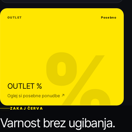
OUTLET
Posebno
%
OUTLET %
Oglej si posebne ponudbe ↗
ZAKAJ ČERVA
Varnost brez ugibanja.