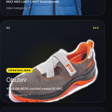
MAX NEO LADY LIGHT brezrokavnik
Odpri kategorijo ↗
02
305
IZPOSTAVLJENO
Obutev
YPSILON NEOS zaščitni sandal S1 SRC
Odpri kategorijo ↗