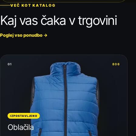
VEČ KOT KATALOG
Kaj vas čaka v trgovini
Poglej vso ponudbo
→
01
806
IZPOSTAVLJENO
Oblačila