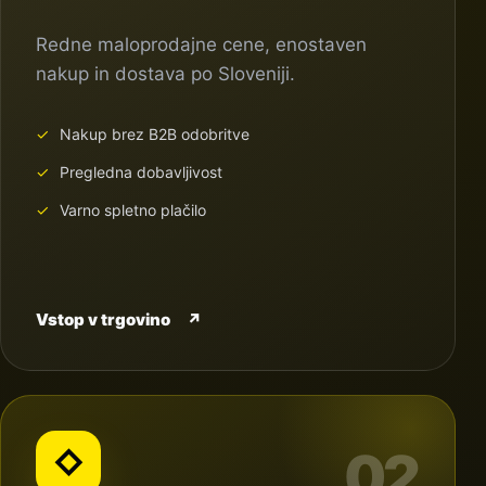
Redne maloprodajne cene, enostaven
nakup in dostava po Sloveniji.
Nakup brez B2B odobritve
Pregledna dobavljivost
Varno spletno plačilo
Vstop v trgovino
↗
02
◇