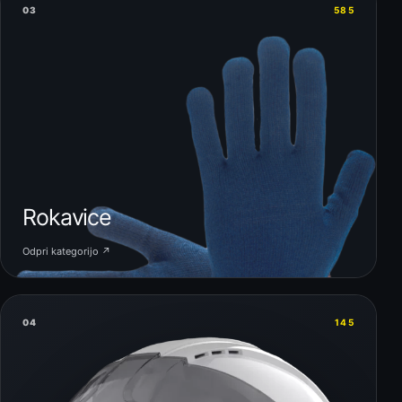
03
585
Rokavice
Odpri kategorijo ↗
04
145