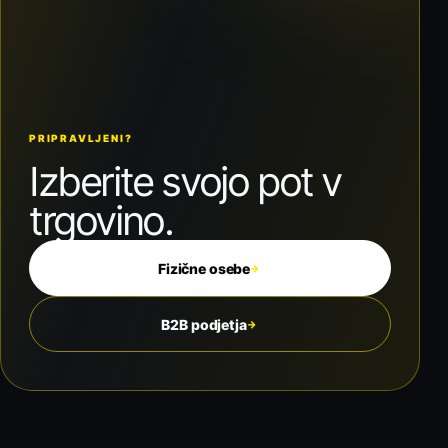
PRIPRAVLJENI?
Izberite svojo pot v
trgovino.
Fizične osebe
→
B2B podjetja
→