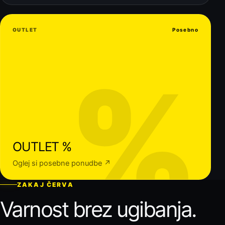
OUTLET
Posebno
%
OUTLET %
Oglej si posebne ponudbe ↗
ZAKAJ ČERVA
Varnost brez ugibanja.