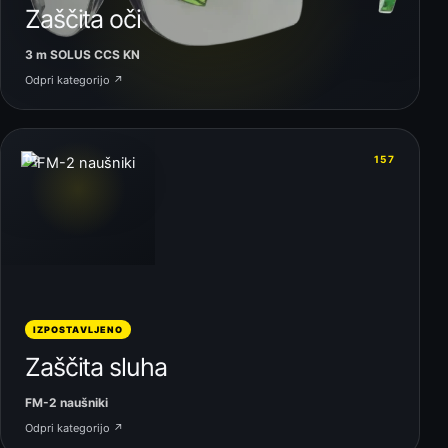
Zaščita oči
3 m SOLUS CCS KN
Odpri kategorijo ↗
06
157
IZPOSTAVLJENO
Zaščita sluha
FM-2 naušniki
Odpri kategorijo ↗