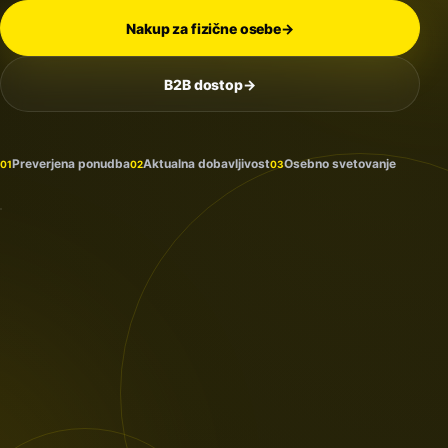
Nakup za fizične osebe
→
B2B dostop
→
Na
zalogi
in
Preverjena ponudba
Aktualna dobavljivost
Osebno svetovanje
01
02
03
prihaja
PROTECTION
/ 2026