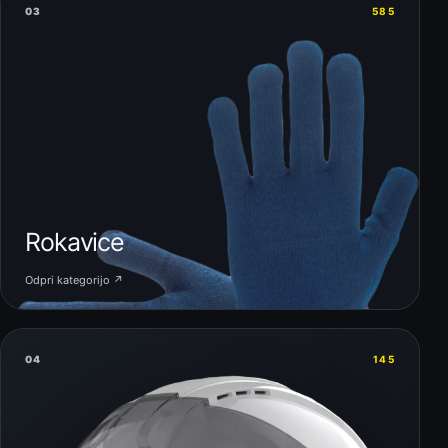
03
585
Rokavice
Odpri kategorijo ↗
04
145