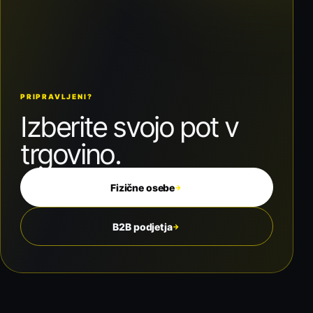
PRIPRAVLJENI?
Izberite svojo pot v
trgovino.
Fizične osebe
→
B2B podjetja
→