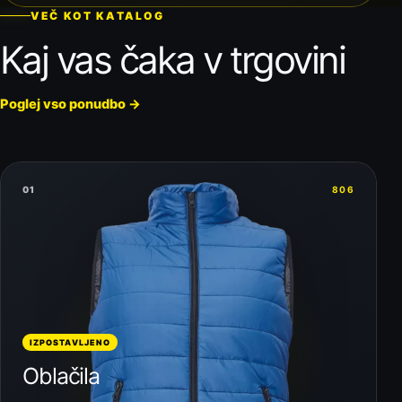
VEČ KOT KATALOG
Kaj vas čaka v trgovini
Poglej vso ponudbo
→
01
806
IZPOSTAVLJENO
Oblačila