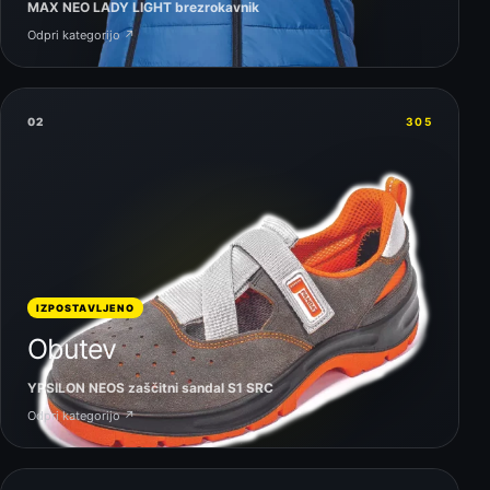
MAX NEO LADY LIGHT brezrokavnik
Odpri kategorijo ↗
02
305
IZPOSTAVLJENO
Obutev
YPSILON NEOS zaščitni sandal S1 SRC
Odpri kategorijo ↗