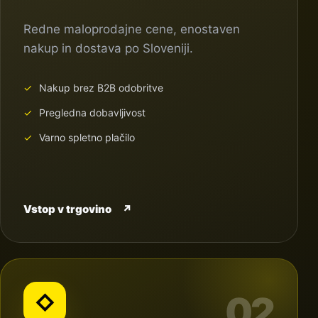
Redne maloprodajne cene, enostaven
nakup in dostava po Sloveniji.
Nakup brez B2B odobritve
Pregledna dobavljivost
Varno spletno plačilo
Vstop v trgovino
↗
02
◇