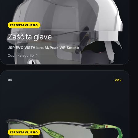
IZPOSTAVLJENO
Zaščita glave
JSP EVO VISTA lens M/Peak WR Smoke
Odpri kategorijo ↗
05
222
IZPOSTAVLJENO