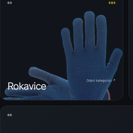
03
585
Odpri kategorijo ↗
Rokavice
05