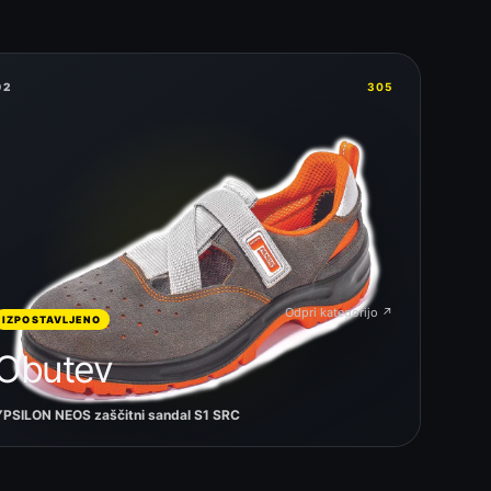
02
305
Odpri kategorijo ↗
IZPOSTAVLJENO
Obutev
YPSILON NEOS zaščitni sandal S1 SRC