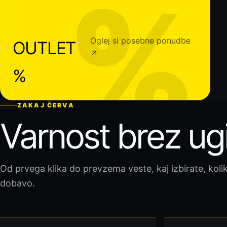
%
Oglej si posebne ponudbe
OUTLET
↗
%
ZAKAJ ČERVA
Varnost brez ug
Od prvega klika do prevzema veste, kaj izbirate, kolik
dobavo.