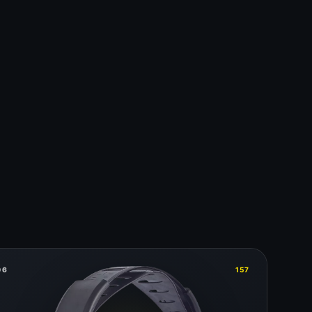
06
157