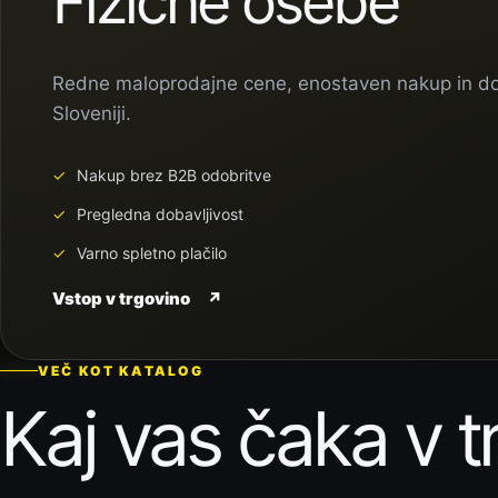
Fizične osebe
Redne maloprodajne cene, enostaven nakup in d
Sloveniji.
Nakup brez B2B odobritve
Pregledna dobavljivost
Varno spletno plačilo
Vstop v trgovino
↗
VEČ KOT KATALOG
Kaj vas čaka v t