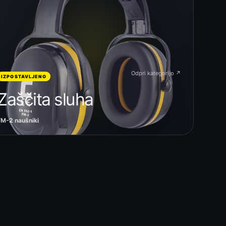
Odpri kategorijo ↗
IZPOSTAVLJENO
Zaščita sluha
FM-2 naušniki