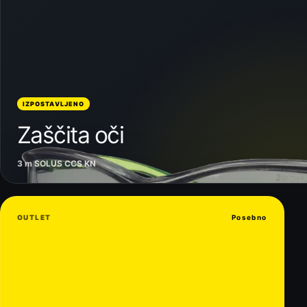
IZPOSTAVLJENO
Zaščita oči
3 m SOLUS CCS KN
OUTLET
Posebno