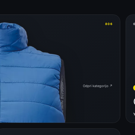
806
Odpri kategorijo ↗