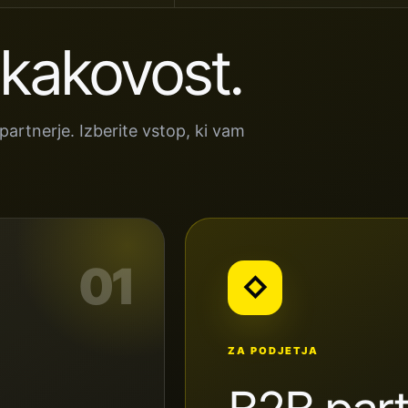
 kakovost.
artnerje. Izberite vstop, ki vam
01
◇
ZA PODJETJA