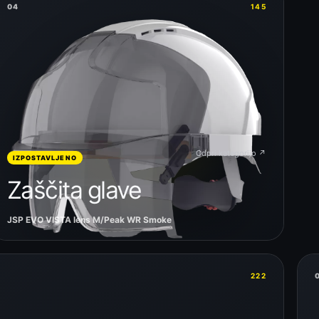
04
145
Odpri kategorijo ↗
IZPOSTAVLJENO
Zaščita glave
JSP EVO VISTA lens M/Peak WR Smoke
222