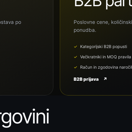
B2B part
ostava po
Poslovne cene, količinski
ponudba.
Kategorijski B2B popusti
Večkratniki in MOQ pravila
Račun in zgodovina naročil
B2B prijava
↗
rgovini