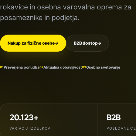
rokavice in osebna varovalna oprema za
posameznike in podjetja.
Nakup za fizične osebe
→
B2B dostop
→
Preverjena ponudba
Aktualna dobavljivost
Osebno svetovanje
01
02
03
20.123+
B2B
VARIACIJ IZDELKOV
POSLOVNE C