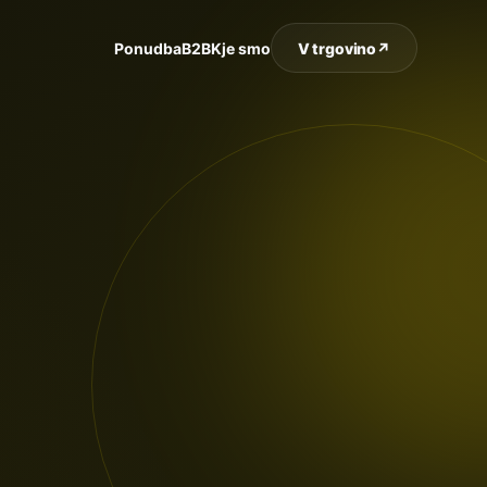
Ponudba
B2B
Kje smo
V trgovino
↗