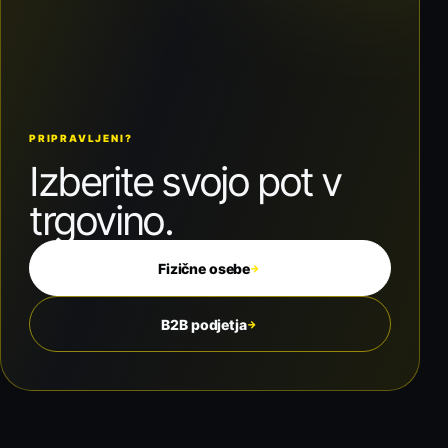
PRIPRAVLJENI?
Izberite svojo pot v
trgovino.
Fizične osebe
→
B2B podjetja
→