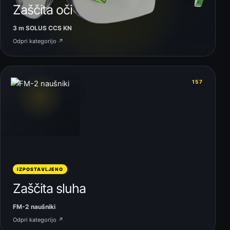
Zaščita oči
3 m SOLUS CCS KN
Odpri kategorijo ↗
06
157
IZPOSTAVLJENO
Zaščita sluha
FM-2 naušniki
Odpri kategorijo ↗