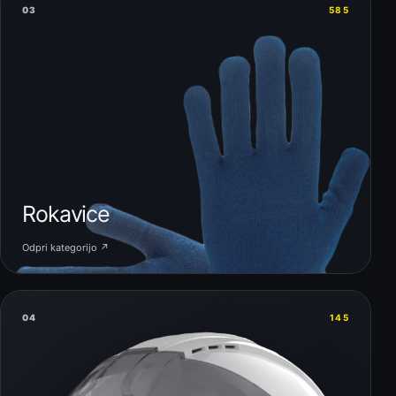
03
585
Rokavice
Odpri kategorijo ↗
04
145