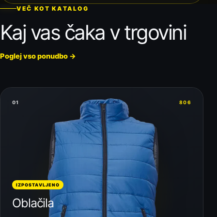
VEČ KOT KATALOG
Kaj vas čaka v trgovini
Poglej vso ponudbo
→
01
806
IZPOSTAVLJENO
Oblačila