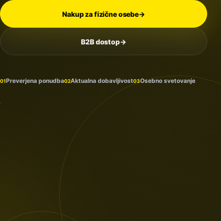
Nakup za fizične osebe
→
B2B dostop
→
Na
zalogi
in
Preverjena ponudba
Aktualna dobavljivost
Osebno svetovanje
01
02
03
prihaja
PROTECTION
/ 2026