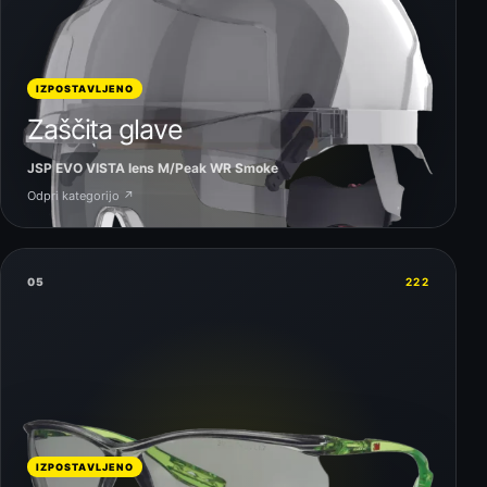
IZPOSTAVLJENO
Zaščita glave
JSP EVO VISTA lens M/Peak WR Smoke
Odpri kategorijo ↗
05
222
IZPOSTAVLJENO