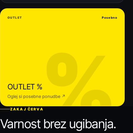
OUTLET
Posebno
%
OUTLET %
Oglej si posebne ponudbe ↗
ZAKAJ ČERVA
Varnost brez ugibanja.