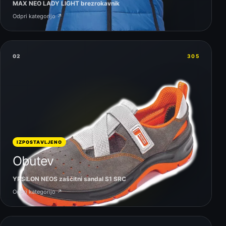
MAX NEO LADY LIGHT brezrokavnik
Odpri kategorijo ↗
02
305
IZPOSTAVLJENO
Obutev
YPSILON NEOS zaščitni sandal S1 SRC
Odpri kategorijo ↗