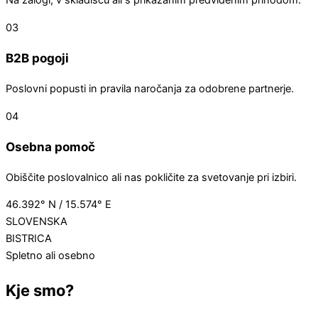
Na zalogi, v skladišču ali s prikazanim predvidenim prihodom.
03
B2B pogoji
Poslovni popusti in pravila naročanja za odobrene partnerje.
04
Osebna pomoč
Obiščite poslovalnico ali nas pokličite za svetovanje pri izbiri.
46.392° N / 15.574° E
SLOVENSKA
BISTRICA
Spletno ali osebno
Kje smo?