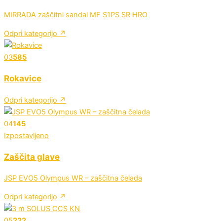
MIRRADA zaščitni sandal MF S1PS SR HRO
Odpri kategorijo ↗
03
585
Rokavice
Odpri kategorijo ↗
04
145
Izpostavljeno
Zaščita glave
JSP EVO5 Olympus WR – zaščitna čelada
Odpri kategorijo ↗
05
222