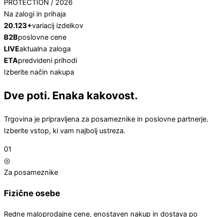
PROTECTION / 2026
Na zalogi in prihaja
20.123+
variacij izdelkov
B2B
poslovne cene
LIVE
aktualna zaloga
ETA
predvideni prihodi
Izberite način nakupa
Dve poti. Enaka kakovost.
Trgovina je pripravljena za posameznike in poslovne partnerje.
Izberite vstop, ki vam najbolj ustreza.
01
◎
Za posameznike
Fizične osebe
Redne maloprodajne cene, enostaven nakup in dostava po