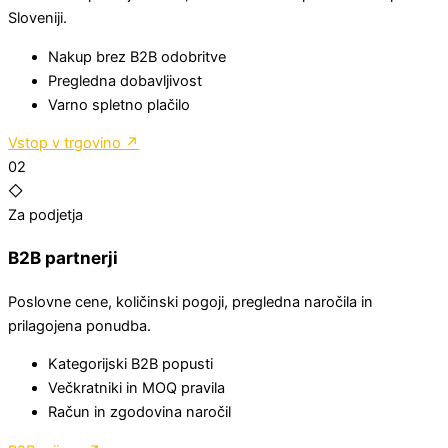
Sloveniji.
Nakup brez B2B odobritve
Pregledna dobavljivost
Varno spletno plačilo
Vstop v trgovino
↗
02
◇
Za podjetja
B2B partnerji
Poslovne cene, količinski pogoji, pregledna naročila in
prilagojena ponudba.
Kategorijski B2B popusti
Večkratniki in MOQ pravila
Račun in zgodovina naročil