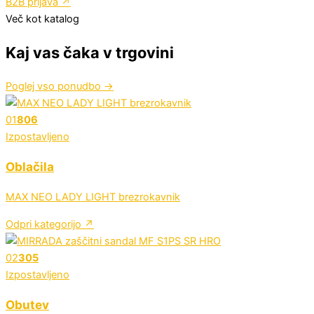
B2B prijava
↗
Več kot katalog
Kaj vas čaka v trgovini
Poglej vso ponudbo
→
01
806
Izpostavljeno
Oblačila
MAX NEO LADY LIGHT brezrokavnik
Odpri kategorijo ↗
02
305
Izpostavljeno
Obutev