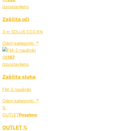
Izpostavljeno
Zaščita oči
3 m SOLUS CCS KN
Odpri kategorijo ↗
06
157
Izpostavljeno
Zaščita sluha
FM-2 naušniki
Odpri kategorijo ↗
%
OUTLET
Posebno
OUTLET %