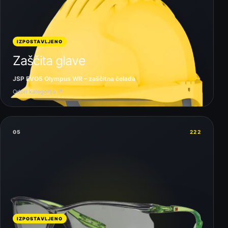
IZPOSTAVLJENO
Zaščita glave
JSP EVO5 Olympus WR – zaščitna čelada
Odpri kategorijo ↗
05
222
IZPOSTAVLJENO