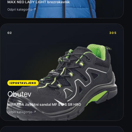
MAX NEO LADY LIGHT brezrokavnik
Odpri kategorijo ↗
02
305
IZPOSTAVLJENO
Obutev
MIRRADA zaščitni sandal MF S1PS SR HRO
Odpri kategorijo ↗