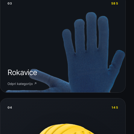
03
585
Rokavice
Odpri kategorijo ↗
04
145