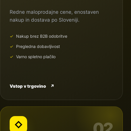
Redne maloprodajne cene, enostaven
nakup in dostava po Sloveniji.
Nakup brez B2B odobritve
Pregledna dobavljivost
Varno spletno plačilo
Vstop v trgovino
↗
02
◇