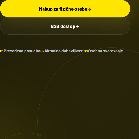
Nakup za fizične osebe
→
B2B dostop
→
Na
zalogi
in
Preverjena ponudba
Aktualna dobavljivost
Osebno svetovanje
01
02
03
prihaja
PROTECTION
/ 2026