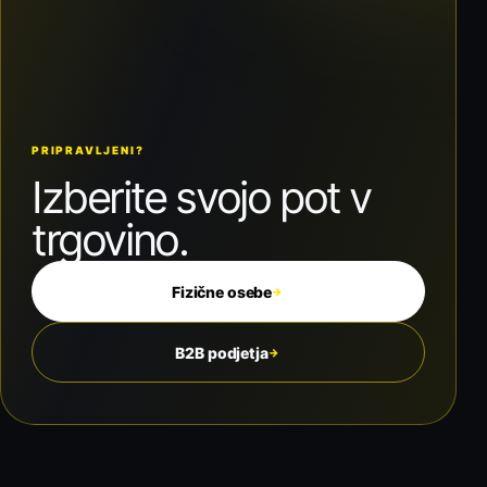
PRIPRAVLJENI?
Izberite svojo pot v
trgovino.
Fizične osebe
→
B2B podjetja
→