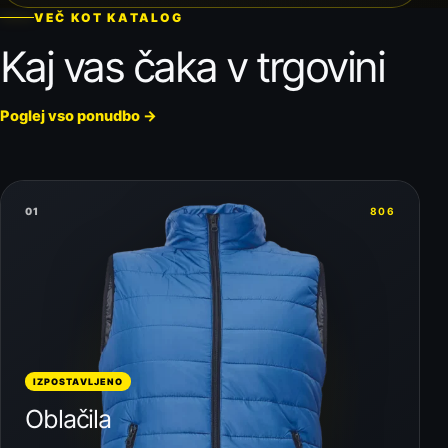
VEČ KOT KATALOG
Kaj vas čaka v trgovini
Poglej vso ponudbo
→
01
806
IZPOSTAVLJENO
Oblačila