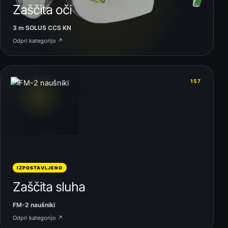
Zaščita oči
3 m SOLUS CCS KN
Odpri kategorijo ↗
06
157
IZPOSTAVLJENO
Zaščita sluha
FM-2 naušniki
Odpri kategorijo ↗