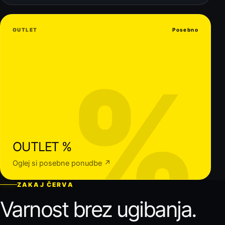
OUTLET
Posebno
%
OUTLET %
Oglej si posebne ponudbe ↗
ZAKAJ ČERVA
Varnost brez ugibanja.