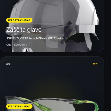
IZPOSTAVLJENO
Zaščita glave
JSP EVO VISTA lens M/Peak WR Smoke
Odpri kategorijo ↗
05
222
IZPOSTAVLJENO