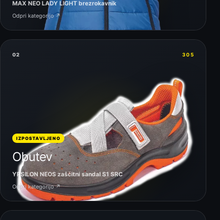
MAX NEO LADY LIGHT brezrokavnik
Odpri kategorijo ↗
02
305
IZPOSTAVLJENO
Obutev
YPSILON NEOS zaščitni sandal S1 SRC
Odpri kategorijo ↗