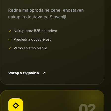
Redne maloprodajne cene, enostaven
nakup in dostava po Sloveniji.
Nakup brez B2B odobritve
Pregledna dobavljivost
Varno spletno plačilo
Vstop v trgovino
↗
02
◇