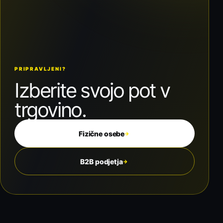
PRIPRAVLJENI?
Izberite svojo pot v
trgovino.
Fizične osebe
→
B2B podjetja
→