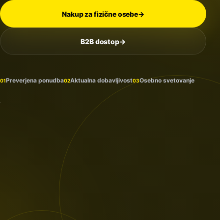
Nakup za fizične osebe
→
B2B dostop
→
Na
zalogi
in
Preverjena ponudba
Aktualna dobavljivost
Osebno svetovanje
01
02
03
prihaja
PROTECTION
/ 2026