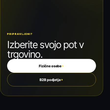
PRIPRAVLJENI?
Izberite svojo pot v
trgovino.
Fizične osebe
→
B2B podjetja
→