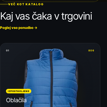
VEČ KOT KATALOG
Kaj vas čaka v trgovini
Poglej vso ponudbo
→
01
806
IZPOSTAVLJENO
Oblačila