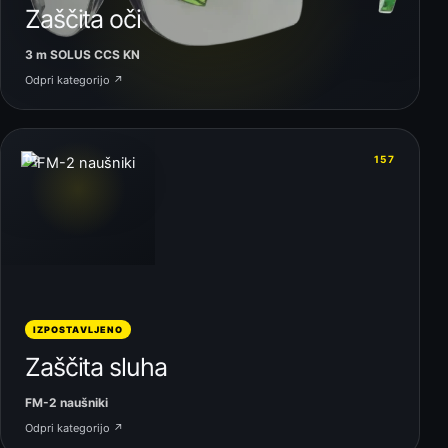
Zaščita oči
3 m SOLUS CCS KN
Odpri kategorijo ↗
06
157
IZPOSTAVLJENO
Zaščita sluha
FM-2 naušniki
Odpri kategorijo ↗