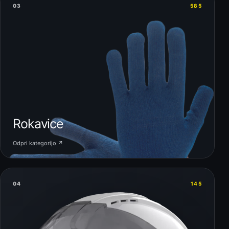
03
585
Rokavice
Odpri kategorijo ↗
04
145