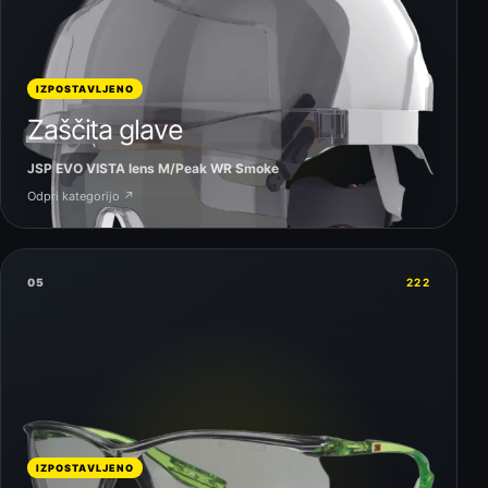
IZPOSTAVLJENO
Zaščita glave
JSP EVO VISTA lens M/Peak WR Smoke
Odpri kategorijo ↗
05
222
IZPOSTAVLJENO