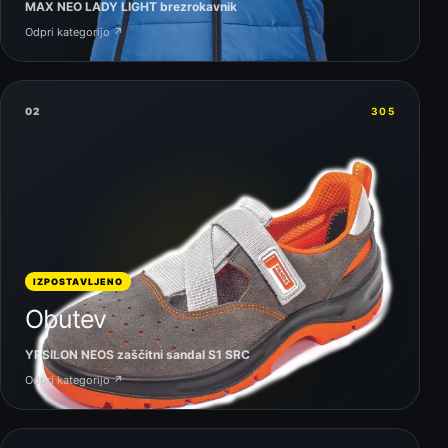
MAX NEO LADY LIGHT brezrokavnik
Odpri kategorijo ↗
02
305
IZPOSTAVLJENO
Obutev
YPSILON NEOS zaščitni sandal S1 SRC
Odpri kategorijo ↗