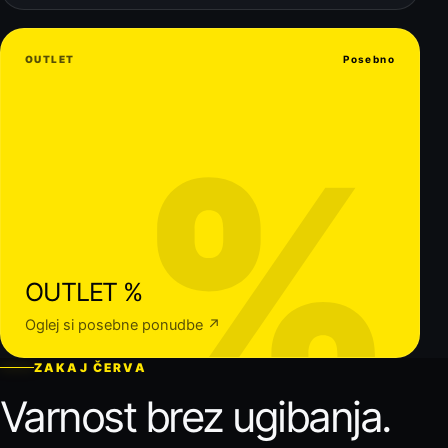
OUTLET
Posebno
%
OUTLET %
Oglej si posebne ponudbe ↗
ZAKAJ ČERVA
Varnost brez ugibanja.