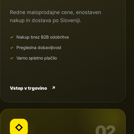
Redne maloprodajne cene, enostaven
nakup in dostava po Sloveniji.
Nakup brez B2B odobritve
Pregledna dobavljivost
Varno spletno plačilo
Vstop v trgovino
↗
02
◇