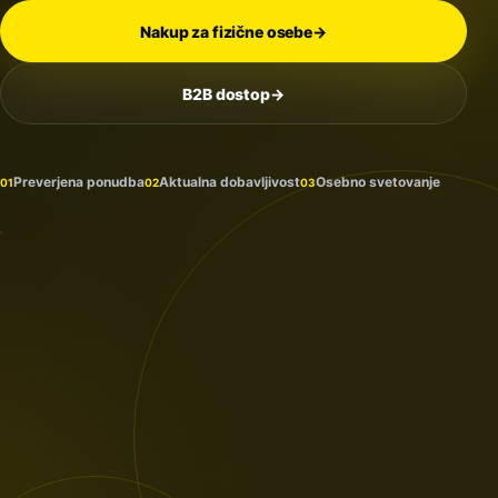
Nakup za fizične osebe
→
B2B dostop
→
Na
zalogi
in
Preverjena ponudba
Aktualna dobavljivost
Osebno svetovanje
01
02
03
prihaja
PROTECTION
/ 2026