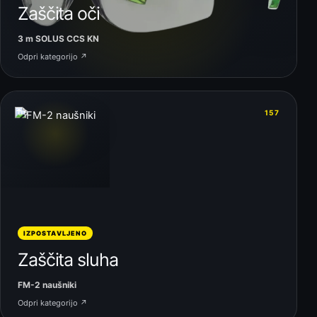
Zaščita oči
3 m SOLUS CCS KN
Odpri kategorijo ↗
06
157
IZPOSTAVLJENO
Zaščita sluha
FM-2 naušniki
Odpri kategorijo ↗