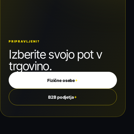
PRIPRAVLJENI?
Izberite svojo pot v
trgovino.
Fizične osebe
→
B2B podjetja
→