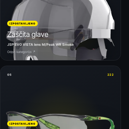
IZPOSTAVLJENO
Zaščita glave
JSP EVO VISTA lens M/Peak WR Smoke
Odpri kategorijo ↗
05
222
IZPOSTAVLJENO