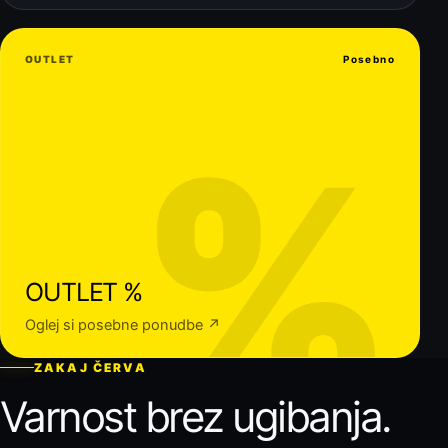
OUTLET
Posebno
%
OUTLET %
Oglej si posebne ponudbe ↗
ZAKAJ ČERVA
Varnost brez ugibanja.