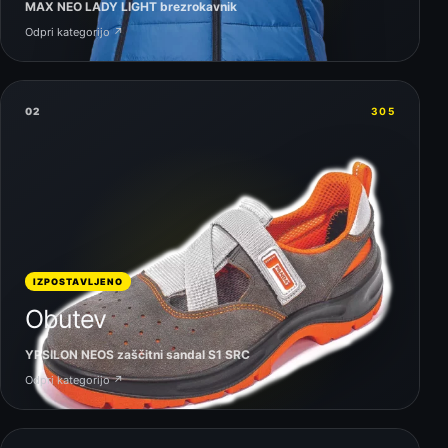
MAX NEO LADY LIGHT brezrokavnik
Odpri kategorijo ↗
02
305
IZPOSTAVLJENO
Obutev
YPSILON NEOS zaščitni sandal S1 SRC
Odpri kategorijo ↗