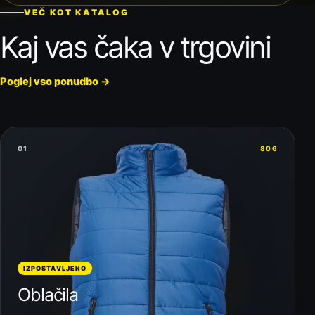
VEČ KOT KATALOG
Kaj vas čaka v trgovini
Poglej vso ponudbo
→
01
806
IZPOSTAVLJENO
Oblačila