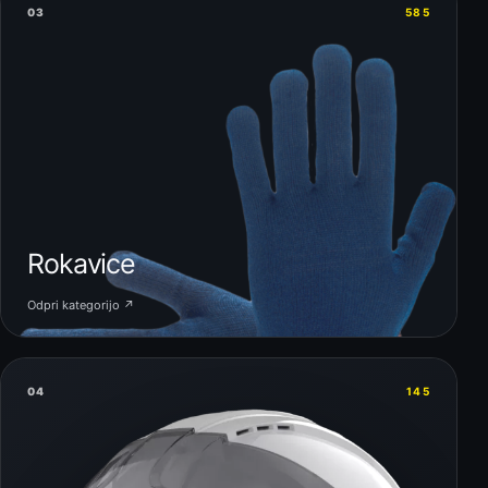
03
585
Rokavice
Odpri kategorijo ↗
04
145