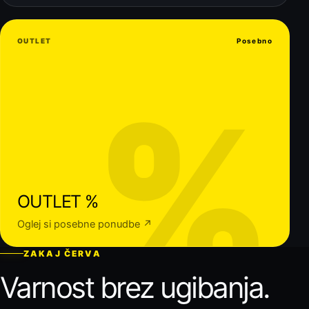
OUTLET
Posebno
%
OUTLET %
Oglej si posebne ponudbe ↗
ZAKAJ ČERVA
Varnost brez ugibanja.