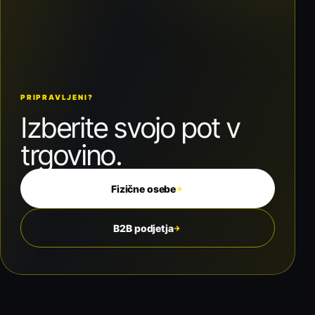
PRIPRAVLJENI?
Izberite svojo pot v
trgovino.
Fizične osebe
→
B2B podjetja
→