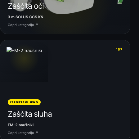
Zaščita oči
3 m SOLUS CCS KN
Odpri kategorijo ↗
06
157
IZPOSTAVLJENO
Zaščita sluha
FM-2 naušniki
Odpri kategorijo ↗