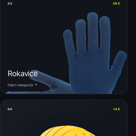
03
585
Rokavice
Odpri kategorijo ↗
04
145