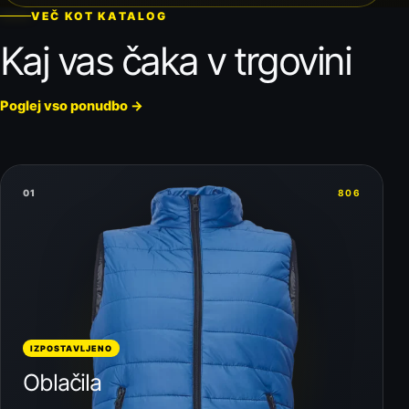
VEČ KOT KATALOG
Kaj vas čaka v trgovini
Poglej vso ponudbo
→
01
806
IZPOSTAVLJENO
Oblačila