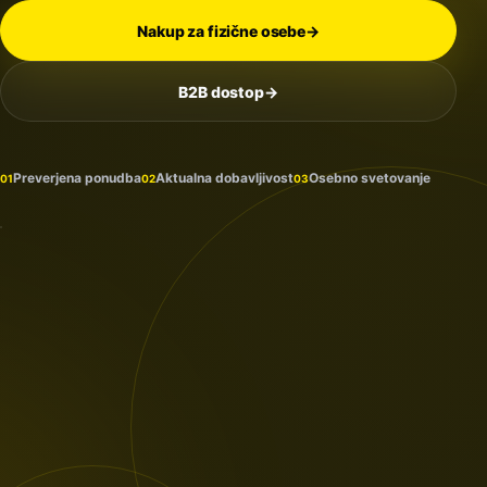
Nakup za fizične osebe
→
B2B dostop
→
Na
zalogi
in
Preverjena ponudba
Aktualna dobavljivost
Osebno svetovanje
01
02
03
prihaja
PROTECTION
/ 2026