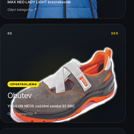
MAX NEO LADY LIGHT brezrokavnik
Odpri kategorijo ↗
02
305
IZPOSTAVLJENO
Obutev
YPSILON NEOS zaščitni sandal S1 SRC
Odpri kategorijo ↗