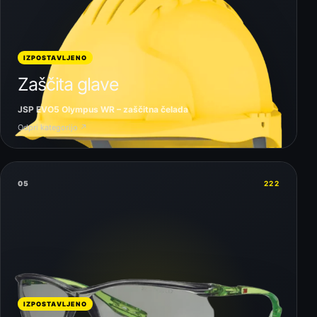
IZPOSTAVLJENO
Zaščita glave
JSP EVO5 Olympus WR – zaščitna čelada
Odpri kategorijo ↗
05
222
IZPOSTAVLJENO