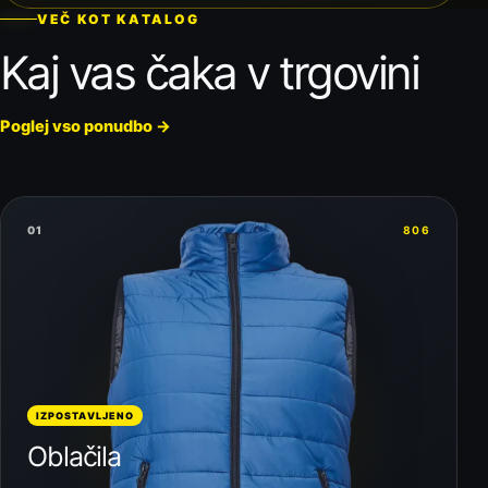
VEČ KOT KATALOG
Kaj vas čaka v trgovini
Poglej vso ponudbo
→
01
806
IZPOSTAVLJENO
Oblačila