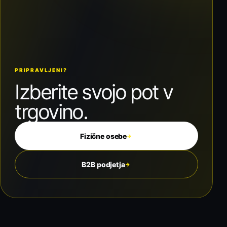
PRIPRAVLJENI?
Izberite svojo pot v
trgovino.
Fizične osebe
→
B2B podjetja
→