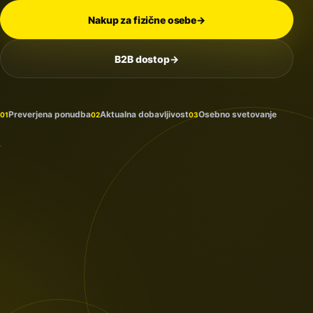
Nakup za fizične osebe
→
B2B dostop
→
Na
zalogi
in
Preverjena ponudba
Aktualna dobavljivost
Osebno svetovanje
01
02
03
prihaja
PROTECTION
/ 2026