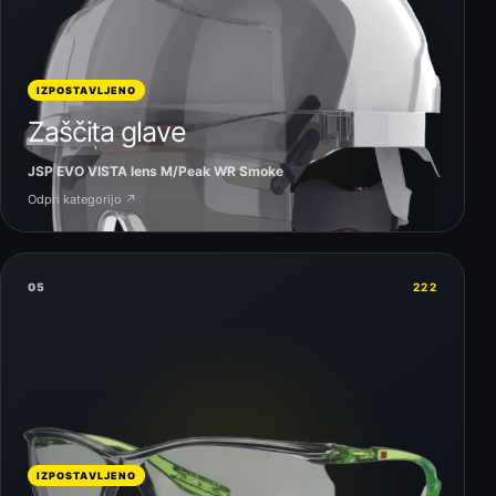
IZPOSTAVLJENO
Zaščita glave
JSP EVO VISTA lens M/Peak WR Smoke
Odpri kategorijo ↗
05
222
IZPOSTAVLJENO