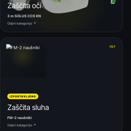
Zaščita oči
3 m SOLUS CCS KN
Odpri kategorijo ↗
06
157
IZPOSTAVLJENO
Zaščita sluha
FM-2 naušniki
Odpri kategorijo ↗