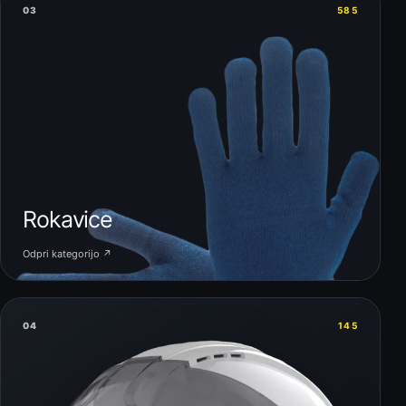
03
585
Rokavice
Odpri kategorijo ↗
04
145