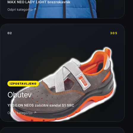
MAX NEO LADY LIGHT brezrokavnik
Odpri kategorijo ↗
02
305
IZPOSTAVLJENO
Obutev
YPSILON NEOS zaščitni sandal S1 SRC
Odpri kategorijo ↗