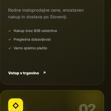
Redne maloprodajne cene, enostaven
nakup in dostava po Sloveniji.
Nakup brez B2B odobritve
Pregledna dobavljivost
Varno spletno plačilo
Vstop v trgovino
↗
02
◇