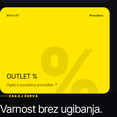
OUTLET
Posebno
%
OUTLET %
Oglej si posebne ponudbe ↗
ZAKAJ ČERVA
Varnost brez ugibanja.