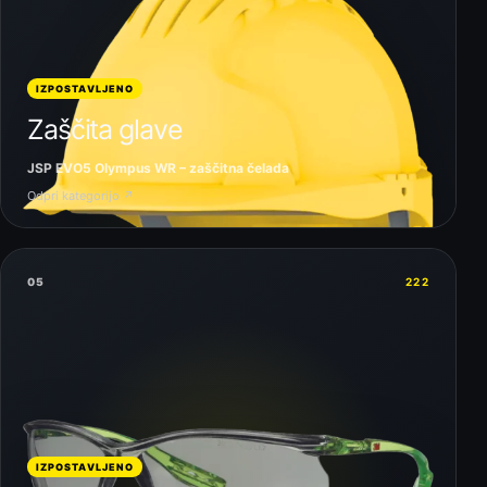
IZPOSTAVLJENO
Zaščita glave
JSP EVO5 Olympus WR – zaščitna čelada
Odpri kategorijo ↗
05
222
IZPOSTAVLJENO