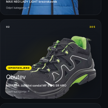
MAX NEO LADY LIGHT brezrokavnik
Odpri kategorijo ↗
02
305
IZPOSTAVLJENO
Obutev
MIRRADA zaščitni sandal MF S1PS SR HRO
Odpri kategorijo ↗