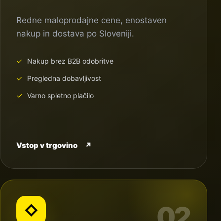
Redne maloprodajne cene, enostaven
nakup in dostava po Sloveniji.
Nakup brez B2B odobritve
Pregledna dobavljivost
Varno spletno plačilo
Vstop v trgovino
↗
02
◇