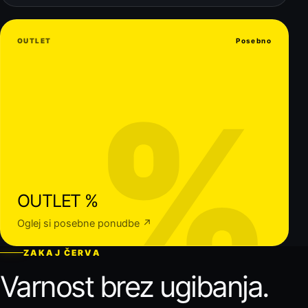
OUTLET
Posebno
%
OUTLET %
Oglej si posebne ponudbe ↗
ZAKAJ ČERVA
Varnost brez ugibanja.