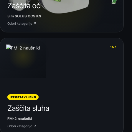
Zaščita oči
3 m SOLUS CCS KN
Odpri kategorijo ↗
06
157
IZPOSTAVLJENO
Zaščita sluha
FM-2 naušniki
Odpri kategorijo ↗