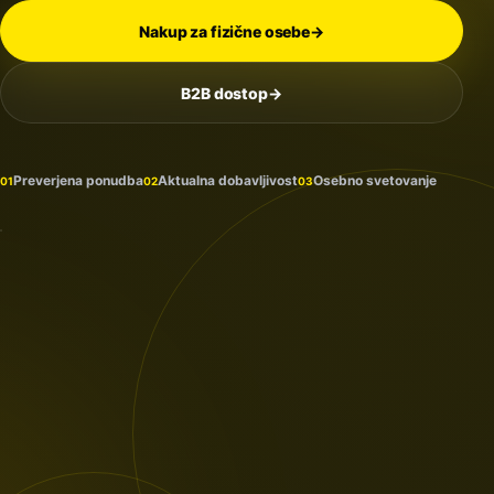
Nakup za fizične osebe
→
B2B dostop
→
Na
zalogi
in
Preverjena ponudba
Aktualna dobavljivost
Osebno svetovanje
01
02
03
prihaja
PROTECTION
/ 2026