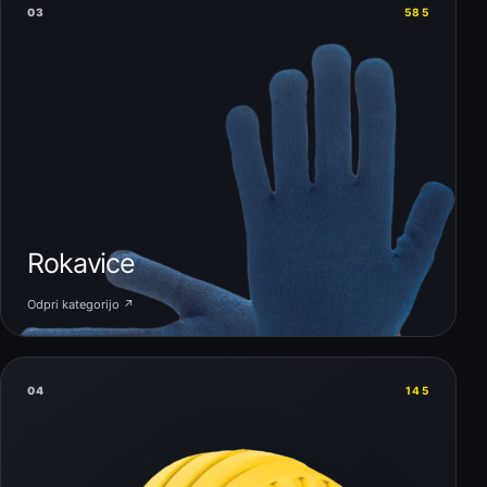
03
585
Rokavice
Odpri kategorijo ↗
04
145