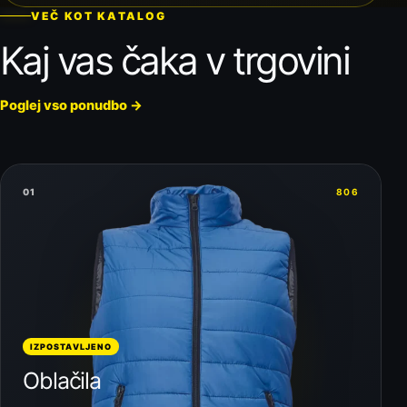
VEČ KOT KATALOG
Kaj vas čaka v trgovini
Poglej vso ponudbo
→
01
806
IZPOSTAVLJENO
Oblačila