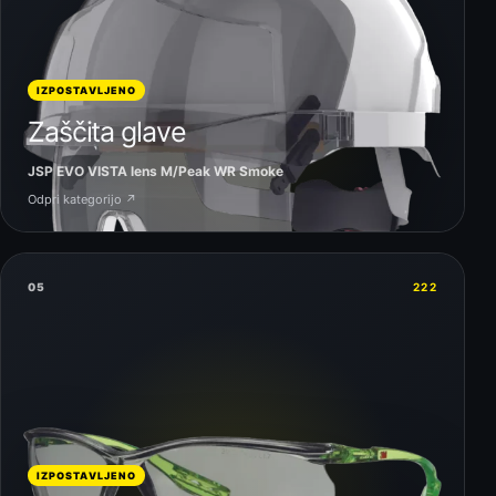
IZPOSTAVLJENO
Zaščita glave
JSP EVO VISTA lens M/Peak WR Smoke
Odpri kategorijo ↗
05
222
IZPOSTAVLJENO