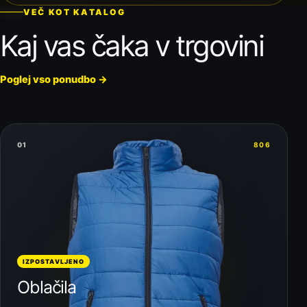
VEČ KOT KATALOG
Kaj vas čaka v trgovini
Poglej vso ponudbo
→
01
806
IZPOSTAVLJENO
Oblačila