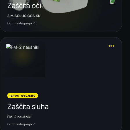
Zaščita oči
3 m SOLUS CCS KN
Odpri kategorijo ↗
06
157
IZPOSTAVLJENO
Zaščita sluha
FM-2 naušniki
Odpri kategorijo ↗