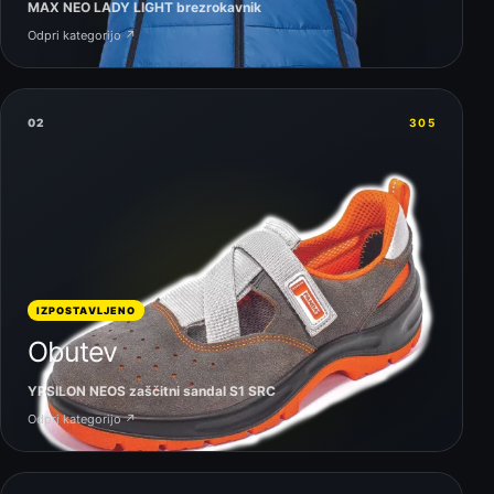
MAX NEO LADY LIGHT brezrokavnik
Odpri kategorijo ↗
02
305
IZPOSTAVLJENO
Obutev
YPSILON NEOS zaščitni sandal S1 SRC
Odpri kategorijo ↗