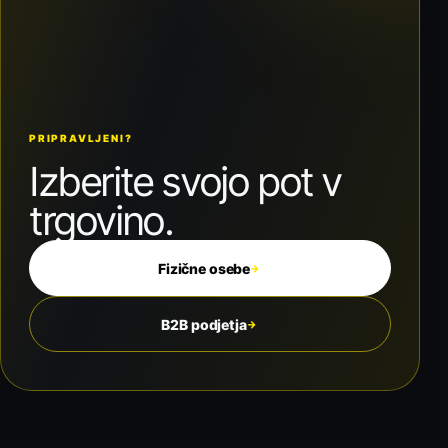
PRIPRAVLJENI?
Izberite svojo pot v
trgovino.
Fizične osebe
→
B2B podjetja
→