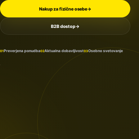
Nakup za fizične osebe
→
B2B dostop
→
Na
zalogi
in
Preverjena ponudba
Aktualna dobavljivost
Osebno svetovanje
01
02
03
prihaja
PROTECTION
/ 2026