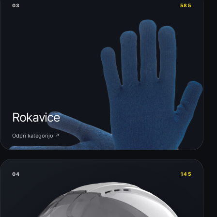
03
585
Rokavice
Odpri kategorijo ↗
04
145