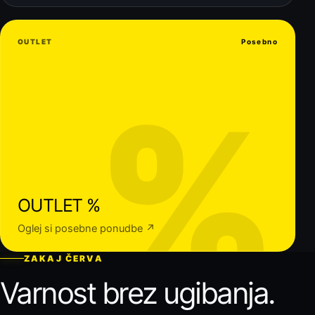
OUTLET
Posebno
%
OUTLET %
Oglej si posebne ponudbe ↗
ZAKAJ ČERVA
Varnost brez ugibanja.