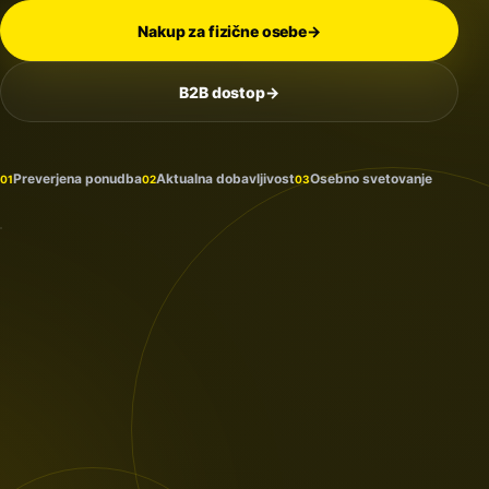
Nakup za fizične osebe
→
B2B dostop
→
Na
zalogi
in
Preverjena ponudba
Aktualna dobavljivost
Osebno svetovanje
01
02
03
prihaja
PROTECTION
/ 2026