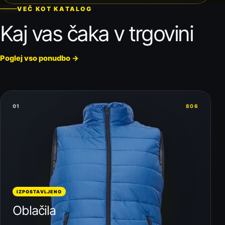
VEČ KOT KATALOG
Kaj vas čaka v trgovini
Poglej vso ponudbo
→
01
806
IZPOSTAVLJENO
Oblačila