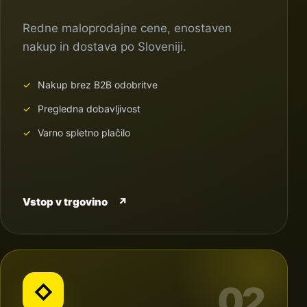
Redne maloprodajne cene, enostaven
nakup in dostava po Sloveniji.
Nakup brez B2B odobritve
Pregledna dobavljivost
Varno spletno plačilo
Vstop v trgovino
↗
02
◇