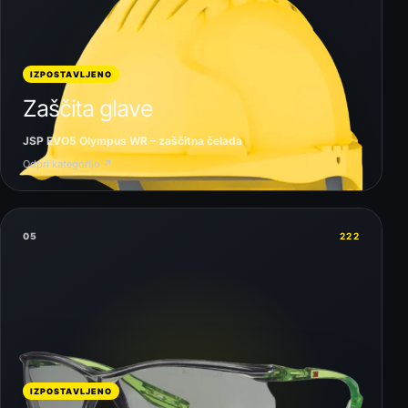
IZPOSTAVLJENO
Zaščita glave
JSP EVO5 Olympus WR – zaščitna čelada
Odpri kategorijo ↗
05
222
IZPOSTAVLJENO