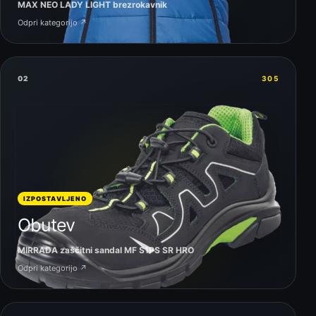
MAX NEO LADY LIGHT brezrokavnik
Odpri kategorijo ↗
02
305
IZPOSTAVLJENO
Obutev
MIRRADA zaščitni sandal MF S1PS SR HRO
Odpri kategorijo ↗