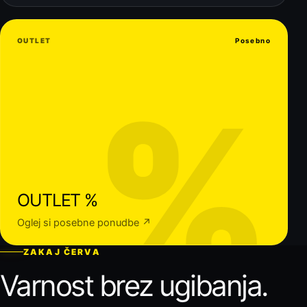
OUTLET
Posebno
%
OUTLET %
Oglej si posebne ponudbe ↗
ZAKAJ ČERVA
Varnost brez ugibanja.