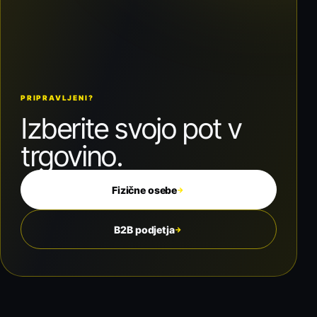
PRIPRAVLJENI?
Izberite svojo pot v
trgovino.
Fizične osebe
→
B2B podjetja
→