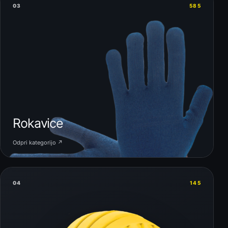
03
585
Rokavice
Odpri kategorijo ↗
04
145