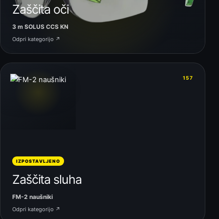
Zaščita oči
3 m SOLUS CCS KN
Odpri kategorijo ↗
06
157
IZPOSTAVLJENO
Zaščita sluha
FM-2 naušniki
Odpri kategorijo ↗