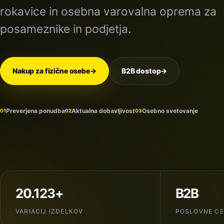
rokavice in osebna varovalna oprema za
posameznike in podjetja.
Nakup za fizične osebe
→
B2B dostop
→
Preverjena ponudba
Aktualna dobavljivost
Osebno svetovanje
01
02
03
20.123+
B2B
VARIACIJ IZDELKOV
POSLOVNE C