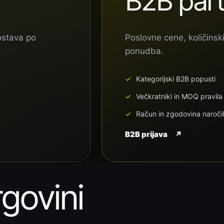
B2B part
ostava po
Poslovne cene, količinski
ponudba.
Kategorijski B2B popusti
Večkratniki in MOQ pravila
Račun in zgodovina naročil
B2B prijava
↗
rgovini