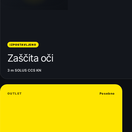
IZPOSTAVLJENO
Zaščita oči
3 m SOLUS CCS KN
OUTLET
Posebno