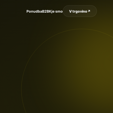
Ponudba
B2B
Kje smo
V trgovino
↗