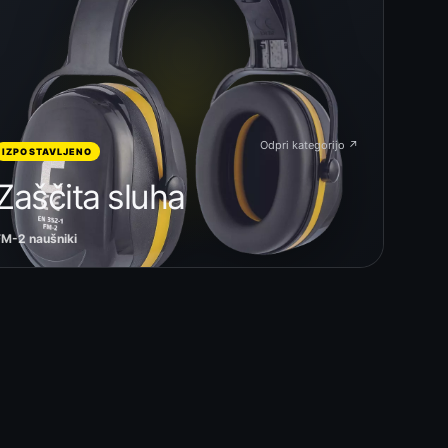
Odpri kategorijo ↗
IZPOSTAVLJENO
Zaščita sluha
FM-2 naušniki