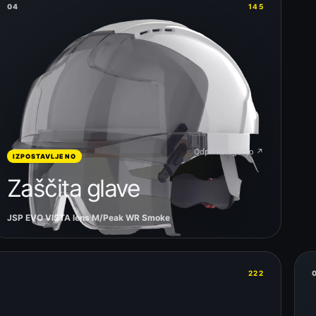
04
145
Odpri kategorijo ↗
IZPOSTAVLJENO
Zaščita glave
JSP EVO VISTA lens M/Peak WR Smoke
222