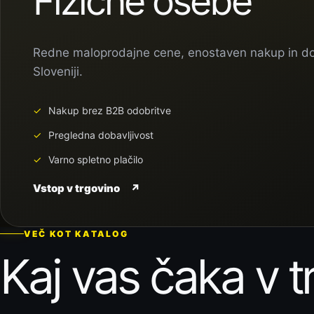
Fizične osebe
Redne maloprodajne cene, enostaven nakup in d
Sloveniji.
Nakup brez B2B odobritve
Pregledna dobavljivost
Varno spletno plačilo
Vstop v trgovino
↗
VEČ KOT KATALOG
Kaj vas čaka v t