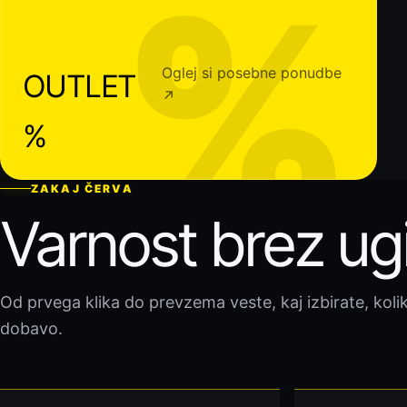
%
Oglej si posebne ponudbe
OUTLET
↗
%
ZAKAJ ČERVA
Varnost brez ug
Od prvega klika do prevzema veste, kaj izbirate, kolik
dobavo.