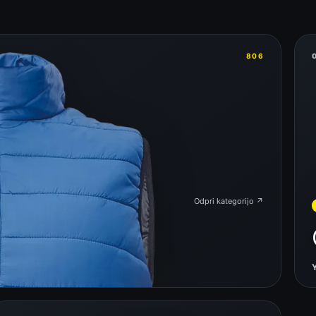
806
Odpri kategorijo ↗