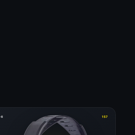
06
157