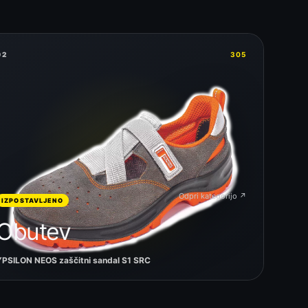
02
305
Odpri kategorijo ↗
IZPOSTAVLJENO
Obutev
YPSILON NEOS zaščitni sandal S1 SRC