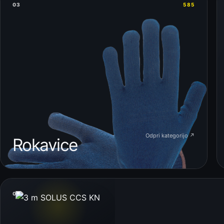
03
585
Odpri kategorijo ↗
Rokavice
05