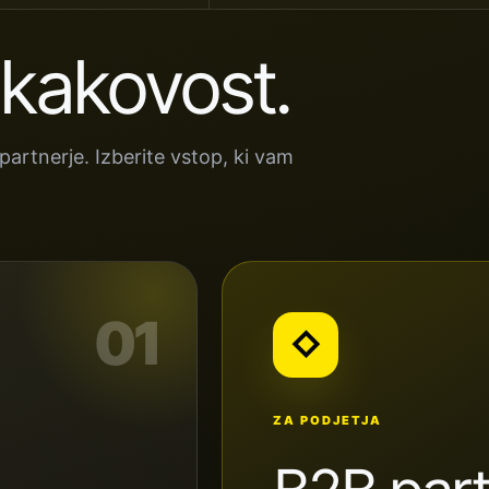
 kakovost.
artnerje. Izberite vstop, ki vam
01
◇
ZA PODJETJA