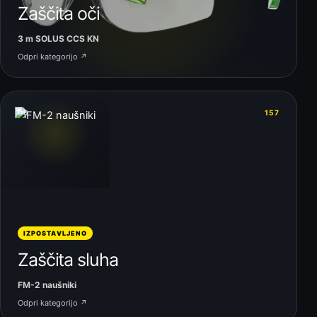
Zaščita oči
3 m SOLUS CCS KN
Odpri kategorijo ↗
06
157
IZPOSTAVLJENO
Zaščita sluha
FM-2 naušniki
Odpri kategorijo ↗