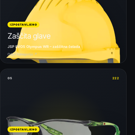
IZPOSTAVLJENO
Zaščita glave
JSP EVO5 Olympus WR – zaščitna čelada
Odpri kategorijo ↗
05
222
IZPOSTAVLJENO