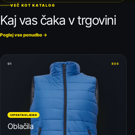
VEČ KOT KATALOG
Kaj vas čaka v trgovini
Poglej vso ponudbo
→
01
806
IZPOSTAVLJENO
Oblačila