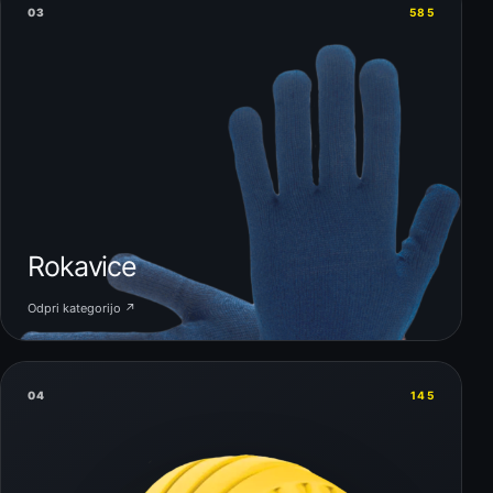
03
585
Rokavice
Odpri kategorijo ↗
04
145