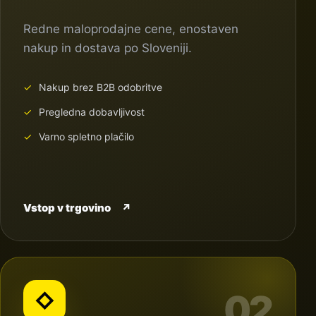
Redne maloprodajne cene, enostaven
nakup in dostava po Sloveniji.
Nakup brez B2B odobritve
Pregledna dobavljivost
Varno spletno plačilo
Vstop v trgovino
↗
02
◇