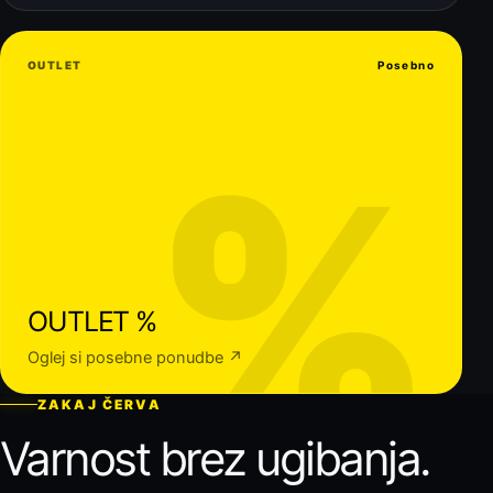
OUTLET
Posebno
%
OUTLET %
Oglej si posebne ponudbe ↗
ZAKAJ ČERVA
Varnost brez ugibanja.