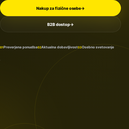
Nakup za fizične osebe
→
B2B dostop
→
Na
zalogi
in
Preverjena ponudba
Aktualna dobavljivost
Osebno svetovanje
01
02
03
prihaja
PROTECTION
/ 2026