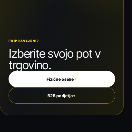
PRIPRAVLJENI?
Izberite svojo pot v
trgovino.
Fizične osebe
→
B2B podjetja
→