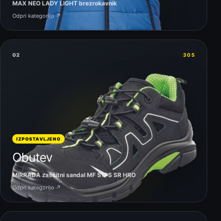
MAX NEO LADY LIGHT brezrokavnik
Odpri kategorijo ↗
02
305
IZPOSTAVLJENO
Obutev
MIRRADA zaščitni sandal MF S1PS SR HRO
Odpri kategorijo ↗