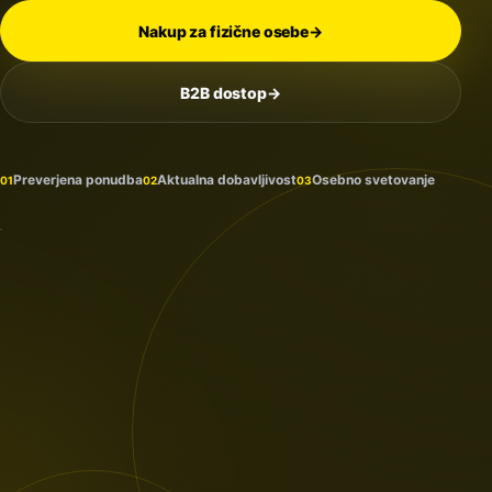
Nakup za fizične osebe
→
B2B dostop
→
Na
zalogi
in
Preverjena ponudba
Aktualna dobavljivost
Osebno svetovanje
01
02
03
prihaja
PROTECTION
/ 2026