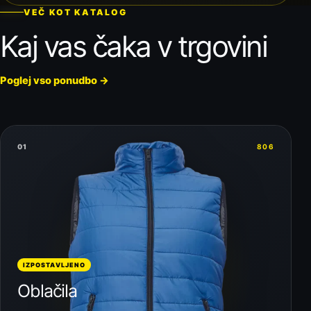
VEČ KOT KATALOG
Kaj vas čaka v trgovini
Poglej vso ponudbo
→
01
806
IZPOSTAVLJENO
Oblačila