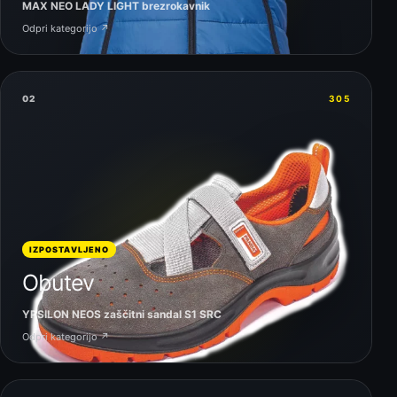
MAX NEO LADY LIGHT brezrokavnik
Odpri kategorijo ↗
02
305
IZPOSTAVLJENO
Obutev
YPSILON NEOS zaščitni sandal S1 SRC
Odpri kategorijo ↗