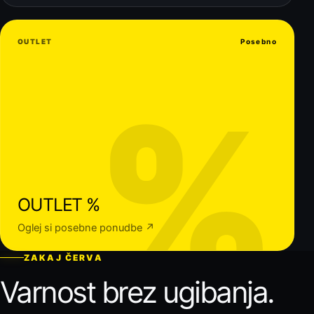
OUTLET
Posebno
%
OUTLET %
Oglej si posebne ponudbe ↗
ZAKAJ ČERVA
Varnost brez ugibanja.