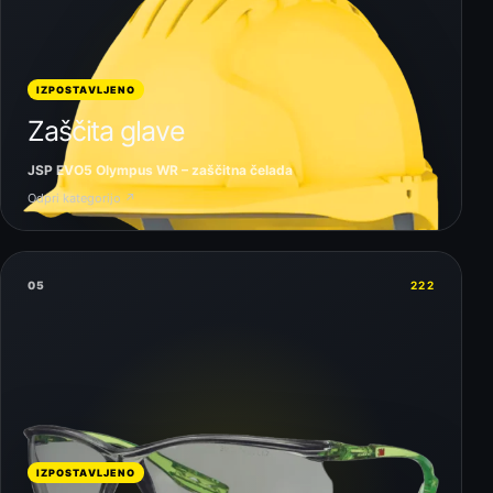
IZPOSTAVLJENO
Zaščita glave
JSP EVO5 Olympus WR – zaščitna čelada
Odpri kategorijo ↗
05
222
IZPOSTAVLJENO