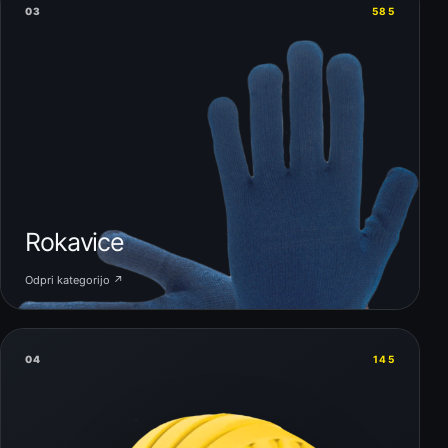
03
585
Rokavice
Odpri kategorijo ↗
04
145