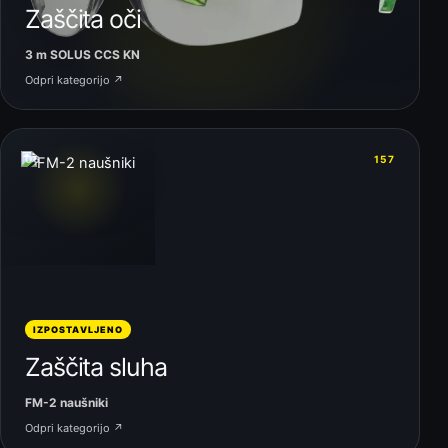
Zaščita oči
3 m SOLUS CCS KN
Odpri kategorijo ↗
06
157
IZPOSTAVLJENO
Zaščita sluha
FM-2 naušniki
Odpri kategorijo ↗