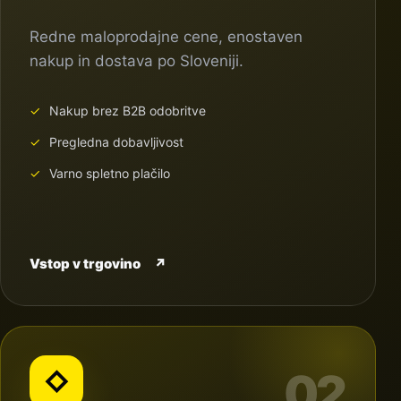
Redne maloprodajne cene, enostaven
nakup in dostava po Sloveniji.
Nakup brez B2B odobritve
Pregledna dobavljivost
Varno spletno plačilo
Vstop v trgovino
↗
02
◇