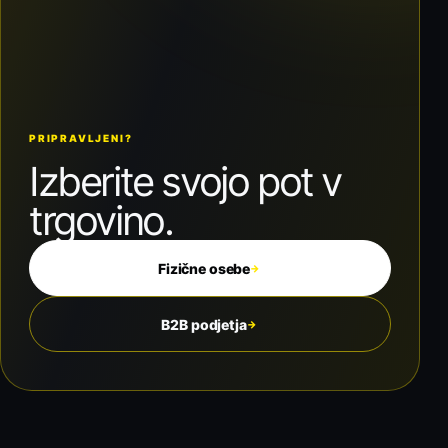
PRIPRAVLJENI?
Izberite svojo pot v
trgovino.
Fizične osebe
→
B2B podjetja
→