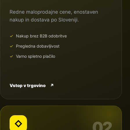
Redne maloprodajne cene, enostaven
nakup in dostava po Sloveniji.
Nakup brez B2B odobritve
Pregledna dobavljivost
Varno spletno plačilo
Vstop v trgovino
↗
02
◇