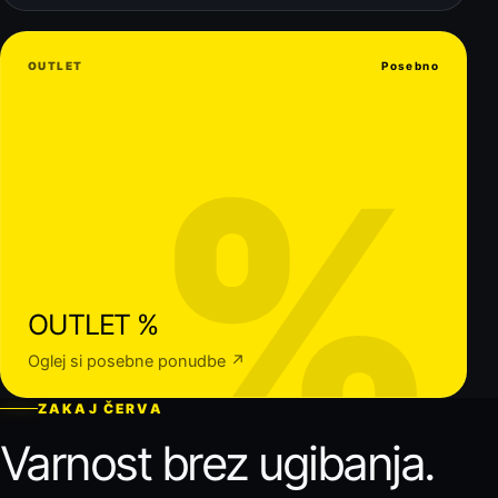
OUTLET
Posebno
%
OUTLET %
Oglej si posebne ponudbe ↗
ZAKAJ ČERVA
Varnost brez ugibanja.