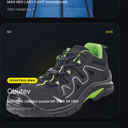
MAX NEO LADY LIGHT brezrokavnik
Odpri kategorijo ↗
02
305
IZPOSTAVLJENO
Obutev
MIRRADA zaščitni sandal MF S1PS SR HRO
Odpri kategorijo ↗