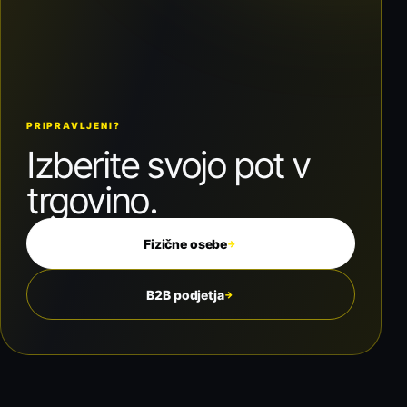
PRIPRAVLJENI?
Izberite svojo pot v
trgovino.
Fizične osebe
→
B2B podjetja
→