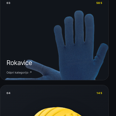
03
585
Rokavice
Odpri kategorijo ↗
04
145