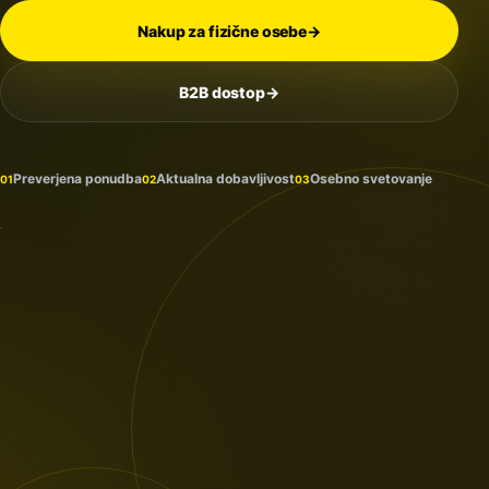
Nakup za fizične osebe
→
B2B dostop
→
Na
zalogi
in
Preverjena ponudba
Aktualna dobavljivost
Osebno svetovanje
01
02
03
prihaja
PROTECTION
/ 2026