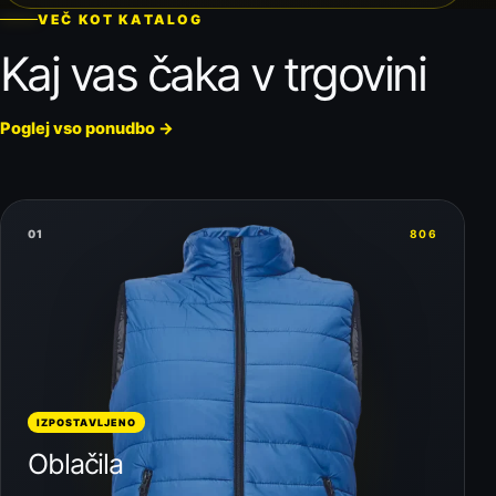
VEČ KOT KATALOG
Kaj vas čaka v trgovini
Poglej vso ponudbo
→
01
806
IZPOSTAVLJENO
Oblačila