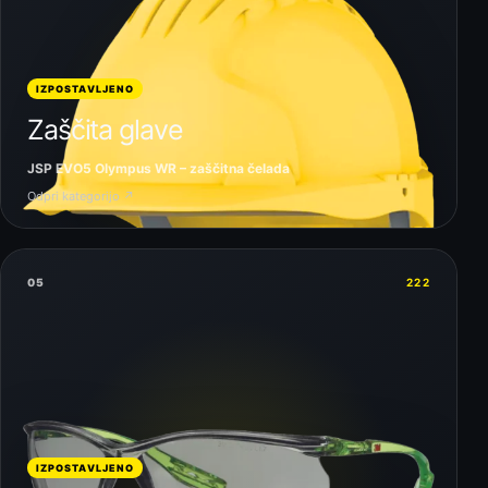
IZPOSTAVLJENO
Zaščita glave
JSP EVO5 Olympus WR – zaščitna čelada
Odpri kategorijo ↗
05
222
IZPOSTAVLJENO