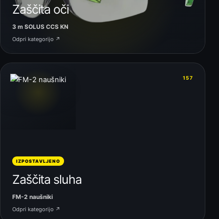
Zaščita oči
3 m SOLUS CCS KN
Odpri kategorijo ↗
06
157
IZPOSTAVLJENO
Zaščita sluha
FM-2 naušniki
Odpri kategorijo ↗