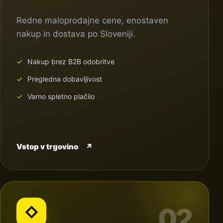
Redne maloprodajne cene, enostaven
nakup in dostava po Sloveniji.
Nakup brez B2B odobritve
Pregledna dobavljivost
Varno spletno plačilo
Vstop v trgovino
↗
02
◇