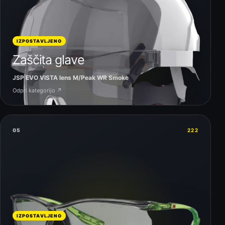
IZPOSTAVLJENO
Zaščita glave
JSP EVO VISTA lens M/Peak WR Smoke
Odpri kategorijo ↗
05
222
IZPOSTAVLJENO