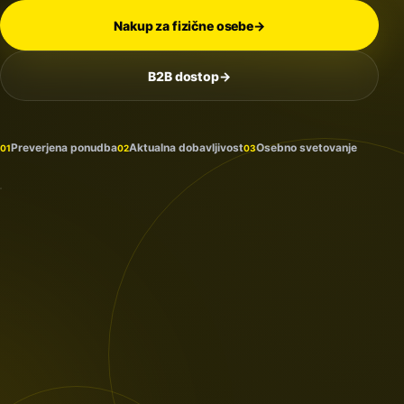
Nakup za fizične osebe
→
B2B dostop
→
Na
zalogi
in
Preverjena ponudba
Aktualna dobavljivost
Osebno svetovanje
01
02
03
prihaja
PROTECTION
/ 2026