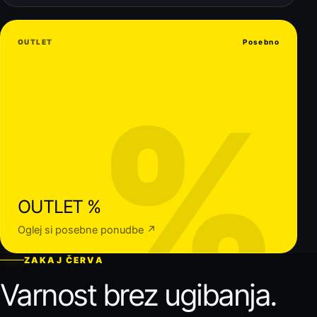
OUTLET
Posebno
%
OUTLET %
Oglej si posebne ponudbe ↗
ZAKAJ ČERVA
Varnost brez ugibanja.