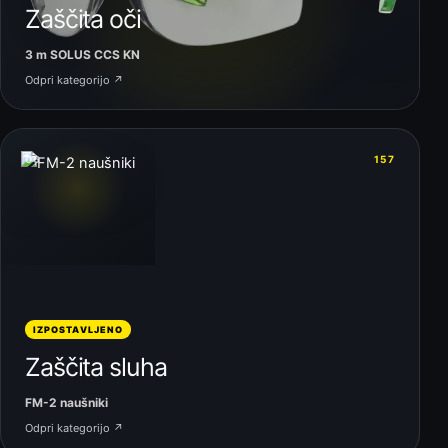
Zaščita oči
3 m SOLUS CCS KN
Odpri kategorijo ↗
06
157
IZPOSTAVLJENO
Zaščita sluha
FM-2 naušniki
Odpri kategorijo ↗