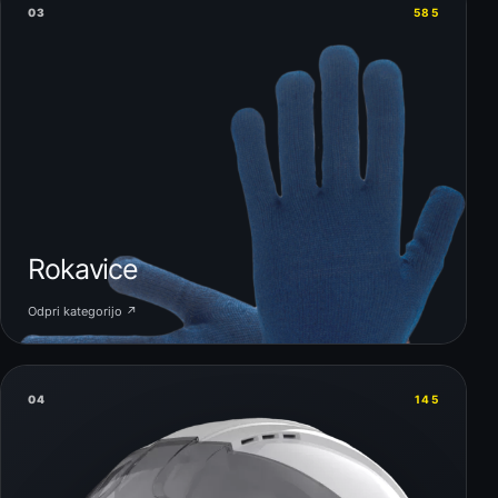
03
585
Rokavice
Odpri kategorijo ↗
04
145