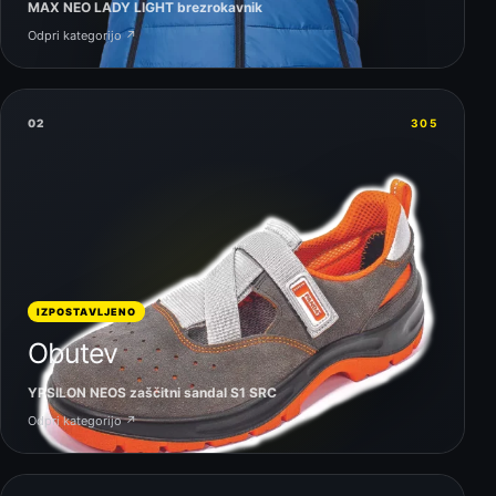
MAX NEO LADY LIGHT brezrokavnik
Odpri kategorijo ↗
02
305
IZPOSTAVLJENO
Obutev
YPSILON NEOS zaščitni sandal S1 SRC
Odpri kategorijo ↗