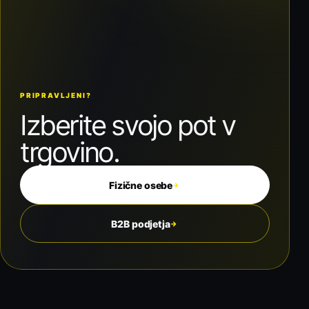
PRIPRAVLJENI?
Izberite svojo pot v
trgovino.
Fizične osebe
→
B2B podjetja
→