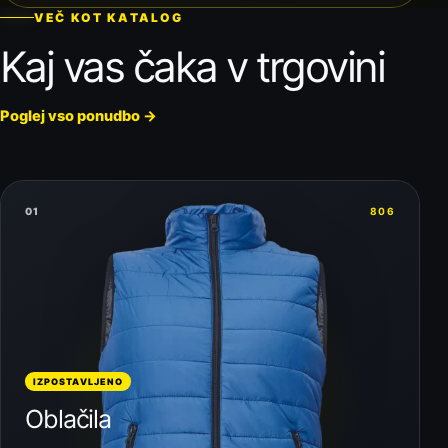
VEČ KOT KATALOG
Kaj vas čaka v trgovini
Poglej vso ponudbo
→
01
806
IZPOSTAVLJENO
Oblačila