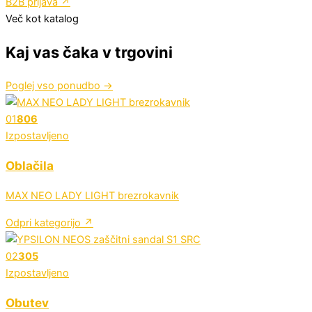
B2B prijava
↗
Več kot katalog
Kaj vas čaka v trgovini
Poglej vso ponudbo
→
01
806
Izpostavljeno
Oblačila
MAX NEO LADY LIGHT brezrokavnik
Odpri kategorijo ↗
02
305
Izpostavljeno
Obutev