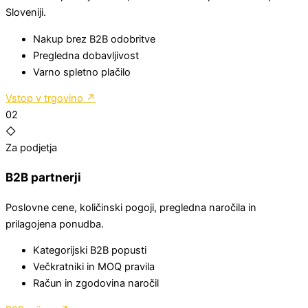
Sloveniji.
Nakup brez B2B odobritve
Pregledna dobavljivost
Varno spletno plačilo
Vstop v trgovino
↗
02
◇
Za podjetja
B2B partnerji
Poslovne cene, količinski pogoji, pregledna naročila in
prilagojena ponudba.
Kategorijski B2B popusti
Večkratniki in MOQ pravila
Račun in zgodovina naročil