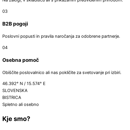
Na zalogi, v skladišču ali s prikazanim predvidenim prihodom.
03
B2B pogoji
Poslovni popusti in pravila naročanja za odobrene partnerje.
04
Osebna pomoč
Obiščite poslovalnico ali nas pokličite za svetovanje pri izbiri.
46.392° N / 15.574° E
SLOVENSKA
BISTRICA
Spletno ali osebno
Kje smo?