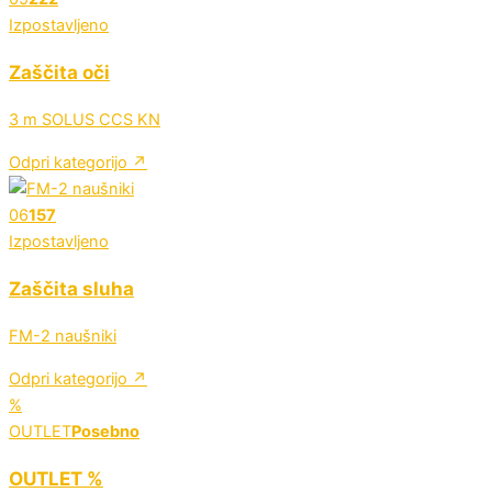
Izpostavljeno
Zaščita oči
3 m SOLUS CCS KN
Odpri kategorijo ↗
06
157
Izpostavljeno
Zaščita sluha
FM-2 naušniki
Odpri kategorijo ↗
%
OUTLET
Posebno
OUTLET %