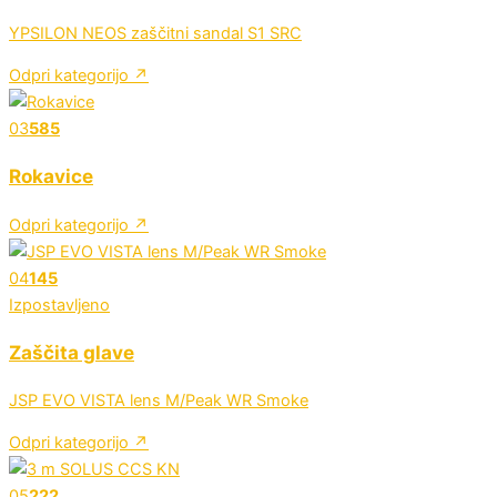
YPSILON NEOS zaščitni sandal S1 SRC
Odpri kategorijo ↗
03
585
Rokavice
Odpri kategorijo ↗
04
145
Izpostavljeno
Zaščita glave
JSP EVO VISTA lens M/Peak WR Smoke
Odpri kategorijo ↗
05
222