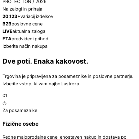
PROTECTION / 2026
Na zalogi in prihaja
20.123+
variacij izdelkov
B2B
poslovne cene
LIVE
aktualna zaloga
ETA
predvideni prihodi
Izberite način nakupa
Dve poti. Enaka kakovost.
Trgovina je pripravljena za posameznike in poslovne partnerje.
Izberite vstop, ki vam najbolj ustreza.
01
◎
Za posameznike
Fizične osebe
Redne maloprodajne cene, enostaven nakup in dostava po