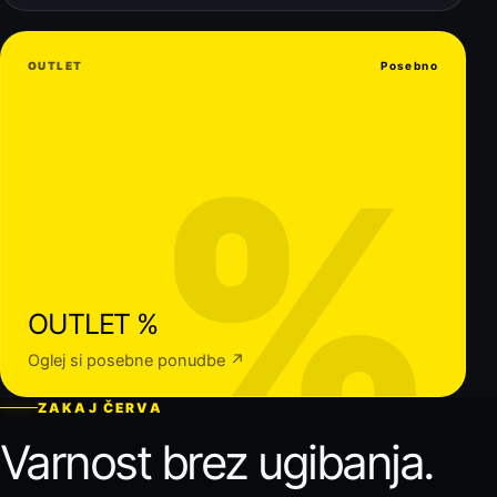
OUTLET
Posebno
%
OUTLET %
Oglej si posebne ponudbe ↗
ZAKAJ ČERVA
Varnost brez ugibanja.