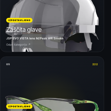
IZPOSTAVLJENO
Zaščita glave
JSP EVO VISTA lens M/Peak WR Smoke
Odpri kategorijo ↗
05
222
IZPOSTAVLJENO