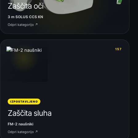
Zaščita oči
3 m SOLUS CCS KN
Odpri kategorijo ↗
06
157
IZPOSTAVLJENO
Zaščita sluha
FM-2 naušniki
Odpri kategorijo ↗