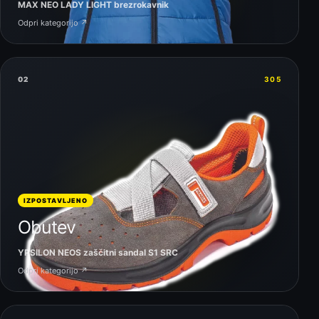
MAX NEO LADY LIGHT brezrokavnik
Odpri kategorijo ↗
02
305
IZPOSTAVLJENO
Obutev
YPSILON NEOS zaščitni sandal S1 SRC
Odpri kategorijo ↗