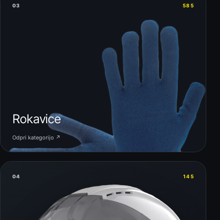
03
585
Rokavice
Odpri kategorijo ↗
04
145