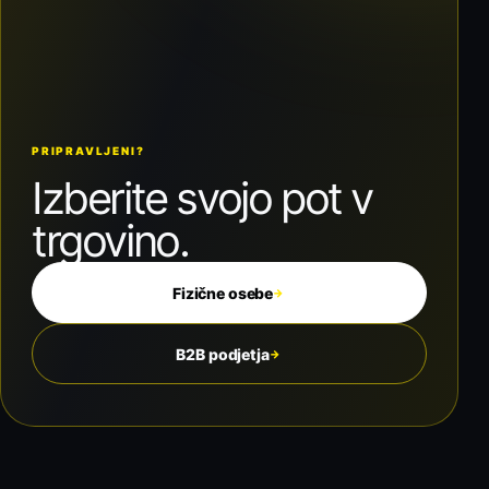
PRIPRAVLJENI?
Izberite svojo pot v
trgovino.
Fizične osebe
→
B2B podjetja
→