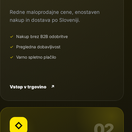
Redne maloprodajne cene, enostaven
nakup in dostava po Sloveniji.
Nakup brez B2B odobritve
Pregledna dobavljivost
Varno spletno plačilo
Vstop v trgovino
↗
02
◇