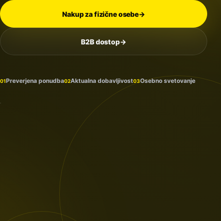
Nakup za fizične osebe
→
B2B dostop
→
Na
zalogi
in
Preverjena ponudba
Aktualna dobavljivost
Osebno svetovanje
01
02
03
prihaja
PROTECTION
/ 2026